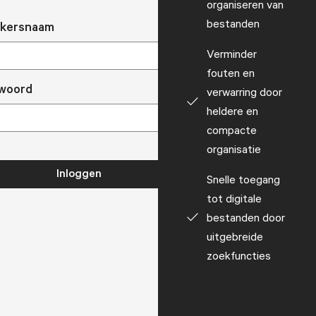
organiseren van
bestanden
ikersnaam
Verminder
fouten en
woord
verwarring door
heldere en
compacte
organisatie
Inloggen
Snelle toegang
tot digitale
bestanden door
uitgebreide
zoekfuncties